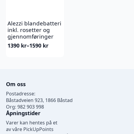
Alezzi blandebatteri
inkl. rosetter og
gjennomføringer
1390
kr
–
1590
kr
Prisområde:
1390 kr
til
1590 kr
Om oss
Postadresse:
Båstadveien 923, 1866 Båstad
Org: 982 903 998
Åpningstider
Varer kan hentes på et
av våre PickUpPoints