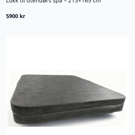
Lokk til utendørs spa – 213×165 cm
5900
kr