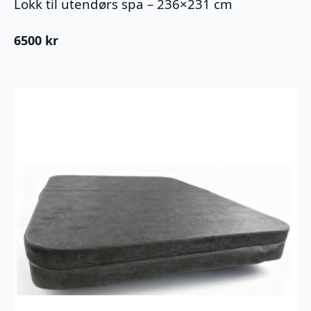
Lokk til utendørs spa – 236×231 cm
6500
kr