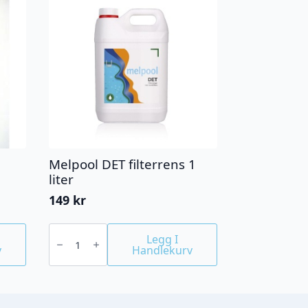
Melpool DET filterrens 1
liter
149
kr
Melpool
DET
Legg I
filterrens
v
Handlekurv
1
liter
antall