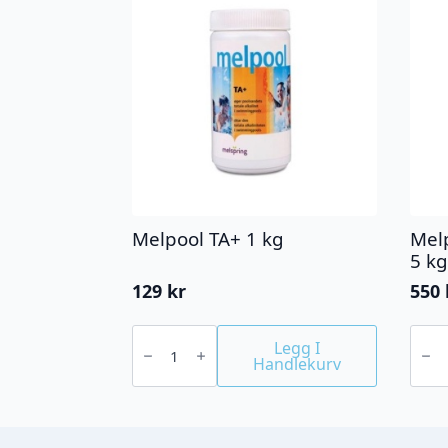
Melpool TA+ 1 kg
Mel
5 k
129
kr
550
Melpool
Melp
TA+
55/G
Legg I
1
klorg
Handlekurv
kg
5
antall
kg
antall