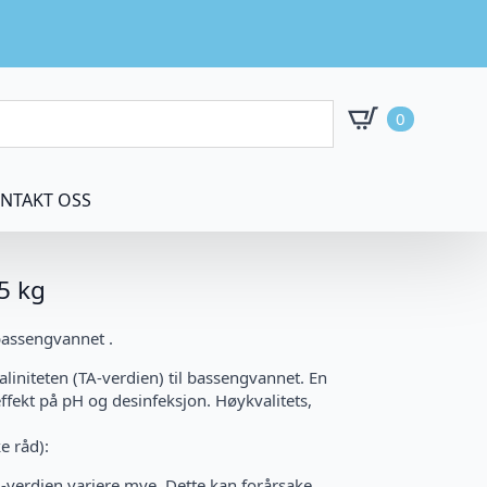
0
NTAKT OSS
5 kg
 bassengvannet .
aliniteten (TA-verdien) til bassengvannet. En
ffekt på pH og desinfeksjon. Høykvalitets,
e råd):
H-verdien variere mye. Dette kan forårsake