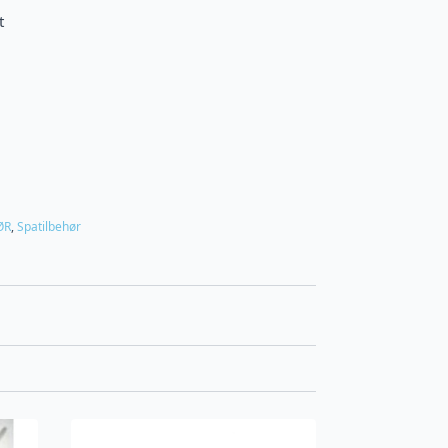
t
ØR
,
Spatilbehør