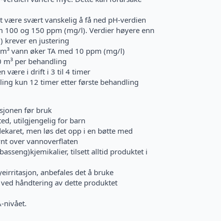
det være svært vanskelig å få ned pH-verdien
om 100 og 150 ppm (mg/l). Verdier høyere enn
 krever en justering
0 m³ vann øker TA med 10 ppm (mg/l)
0 m³ per behandling
ære i drift i 3 til 4 timer
ling kun 12 timer etter første behandling
sjonen før bruk
ed, utilgjengelig for barn
adekaret, men løs det opp i en bøtte med
vnt over vannoverflaten
seng)kjemikalier, tilsett alltid produktet i
eirritasjon, anbefales det å bruke
ved håndtering av dette produktet
-nivået.