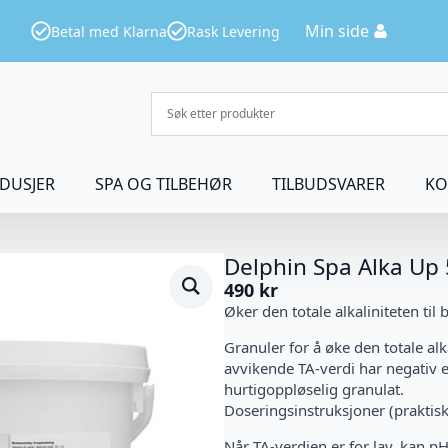
Min side
Betal med Klarna
Rask Levering
DUSJER
SPA OG TILBEHØR
TILBUDSVARER
KO
Delphin Spa Alka Up 
490
kr
Øker den totale alkaliniteten til
Granuler for å øke den totale alk
avvikende TA-verdi har negativ e
hurtigoppløselig granulat.
Doseringsinstruksjoner (praktisk
Når TA-verdien er for lav, kan p