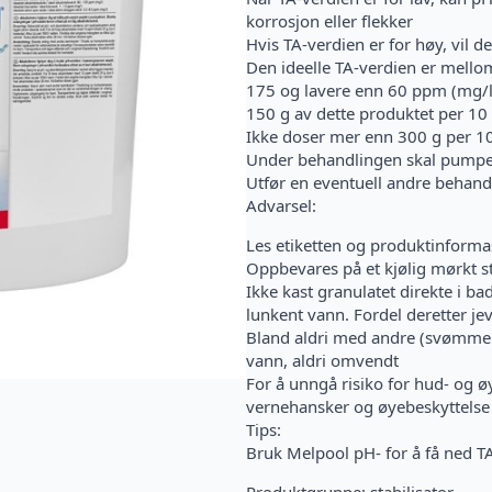
korrosjon eller flekker
Hvis TA-verdien er for høy, vil 
Den ideelle TA-verdien er mell
175 og lavere enn 60 ppm (mg/l)
150 g av dette produktet per 1
Ikke doser mer enn 300 g per 1
Under behandlingen skal pumpen v
Utfør en eventuell andre behand
Advarsel:
Les etiketten og produktinforma
Oppbevares på et kjølig mørkt st
Ikke kast granulatet direkte i b
lunkent vann. Fordel deretter je
Bland aldri med andre (svømmebas
vann, aldri omvendt
For å unngå risiko for hud- og øy
vernehansker og øyebeskyttelse 
Tips:
Bruk Melpool pH- for å få ned TA