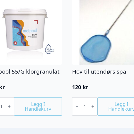
pool 55/G klorgranulat
Hov til utendørs spa
g
kr
120
kr
ool
Hov
til
Legg I
Legg I
ranulat
utendørs
Handlekurv
Handlekur
spa
antall