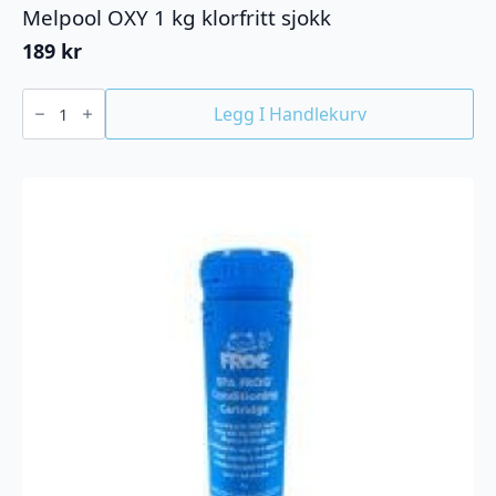
Melpool OXY 1 kg klorfritt sjokk
189
kr
Melpool
OXY
Legg I Handlekurv
1
kg
klorfritt
sjokk
antall