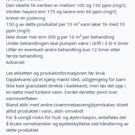
Den ideelle TA-verdien er mellom 100 og 150 ppm (mg/l).
Verdier høyere enn 175 og lavere enn 60 ppm (mg/l)
krever en justering
150 g av dette produktet per 10 m³ vann øker TA med 10
ppm (mg/l)
Ikke doser mer enn 300 g per 10 m³ per behandling
Under behandlingen skal pumpen være i drift i 3 til 4 timer
Utfør en eventuell andre behandling kun 12 timer etter
første behandling
Advarsel:
Les etiketten og produktinformasjonen før bruk
Oppbevares på et kjølig mørkt sted, utilgjengelig for barn
Ikke kast granulatet direkte i badekaret, men løs det opp i
en bøtte med lunkent vann. Fordel deretter jevnt over
vannoverflaten
Bland aldri med andre (svømmebasseng)kjemikalier, tilsett
alltid produktet i vann, aldri omvendt
For å unngå risiko for hud- og øyeirritasjon, anbefales det
å bruke vernehansker og øyebeskyttelse ved håndtering av
dette produktet