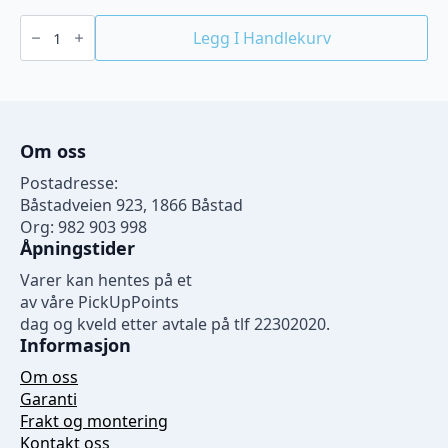
Varmeelement
2
Legg I Handlekurv
kw
antall
Om oss
Postadresse:
Båstadveien 923, 1866 Båstad
Org: 982 903 998
Åpningstider
Varer kan hentes på et
av våre PickUpPoints
dag og kveld etter avtale på tlf 22302020.
Informasjon
Om oss
Garanti
Frakt og montering
Kontakt oss