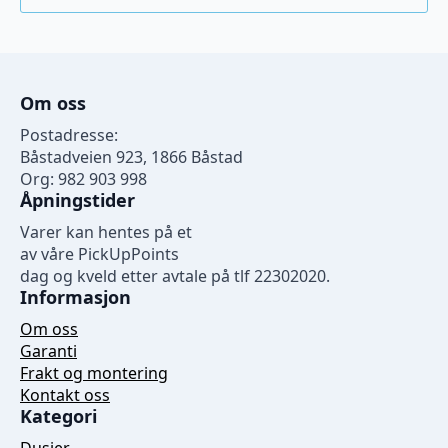
99 kr
har
flere
varianter.
Alternativene
Om oss
kan
velges
Postadresse:
på
Båstadveien 923, 1866 Båstad
produktsiden
Org: 982 903 998
Åpningstider
Varer kan hentes på et
av våre PickUpPoints
dag og kveld etter avtale på tlf 22302020.
Informasjon
Om oss
Garanti
Frakt og montering
Kontakt oss
Kategori