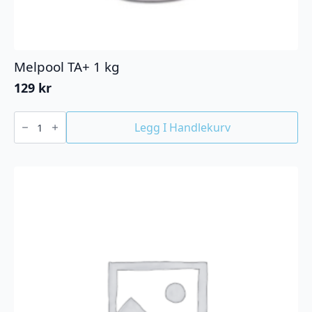
Melpool TA+ 1 kg
129
kr
Melpool
TA+
Legg I Handlekurv
1
kg
antall