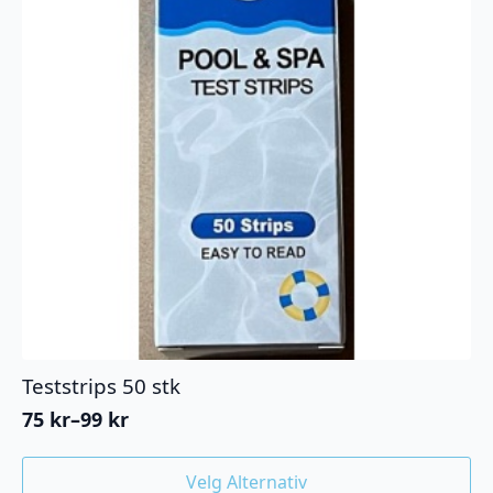
Teststrips 50 stk
75
kr
–
99
kr
Prisområde:
75 kr
Dette
til
Velg Alternativ
produktet