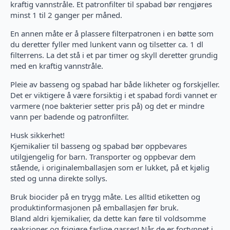
kraftig vannstråle. Et patronfilter til spabad bør rengjøres
minst 1 til 2 ganger per måned.
En annen måte er å plassere filterpatronen i en bøtte som
du deretter fyller med lunkent vann og tilsetter ca. 1 dl
filterrens. La det stå i et par timer og skyll deretter grundig
med en kraftig vannstråle.
Pleie av basseng og spabad har både likheter og forskjeller.
Det er viktigere å være forsiktig i et spabad fordi vannet er
varmere (noe bakterier setter pris på) og det er mindre
vann per badende og patronfilter.
Husk sikkerhet!
Kjemikalier til basseng og spabad bør oppbevares
utilgjengelig for barn. Transporter og oppbevar dem
stående, i originalemballasjen som er lukket, på et kjølig
sted og unna direkte sollys.
Bruk biocider på en trygg måte. Les alltid etiketten og
produktinformasjonen på emballasjen før bruk.
Bland aldri kjemikalier, da dette kan føre til voldsomme
reaksjoner og frigjøre farlige gasser! Når de er fortynnet i