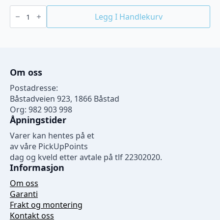
Chicken
holder
Legg I Handlekurv
antall
Om oss
Postadresse:
Båstadveien 923, 1866 Båstad
Org: 982 903 998
Åpningstider
Varer kan hentes på et
av våre PickUpPoints
dag og kveld etter avtale på tlf 22302020.
Informasjon
Om oss
Garanti
Frakt og montering
Kontakt oss