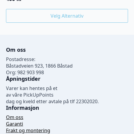
Dette
Velg Alternativ
produktet
har
flere
varianter.
Alternativene
Om oss
kan
velges
Postadresse:
på
Båstadveien 923, 1866 Båstad
produktsiden
Org: 982 903 998
Åpningstider
Varer kan hentes på et
av våre PickUpPoints
dag og kveld etter avtale på tlf 22302020.
Informasjon
Om oss
Garanti
Frakt og montering