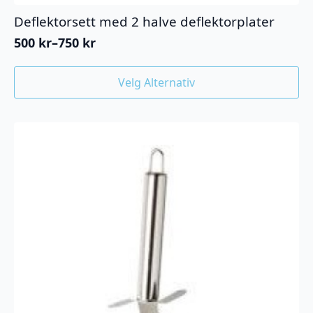
Deflektorsett med 2 halve deflektorplater
500
kr
–
750
kr
Prisområde:
500 kr
Dette
til
Velg Alternativ
produktet
750 kr
har
flere
varianter.
Alternativene
kan
velges
på
produktsiden