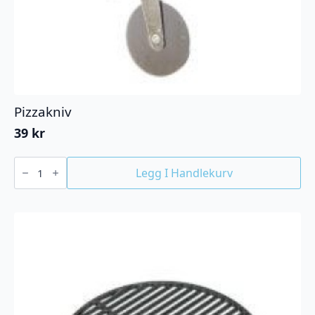
Pizzakniv
39
kr
Pizzakniv
antall
Legg I Handlekurv