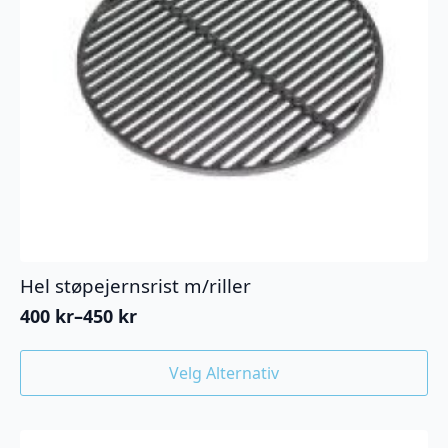
Hel støpejernsrist m/riller
400
kr
–
450
kr
Prisområde:
400 kr
Dette
til
Velg Alternativ
produktet
450 kr
har
flere