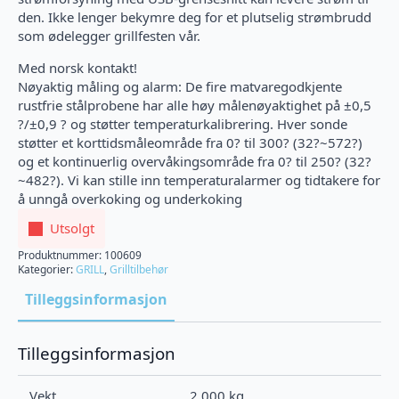
den. Ikke lenger bekymre deg for et plutselig strømbrudd
som ødelegger grillfesten vår.
Med norsk kontakt!
Nøyaktig måling og alarm: De fire matvaregodkjente
rustfrie stålprobene har alle høy målenøyaktighet på ±0,5
?/±0,9 ? og støtter temperaturkalibrering. Hver sonde
støtter et korttidsmåleområde fra 0? til 300? (32?~572?)
og et kontinuerlig overvåkingsområde fra 0? til 250? (32?
~482?). Vi kan stille inn temperaturalarmer og tidtakere for
å unngå overkoking og underkoking
Utsolgt
Produktnummer:
100609
Kategorier:
GRILL
,
Grilltilbehør
Tilleggsinformasjon
Tilleggsinformasjon
Vekt
2,000 kg