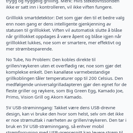
trygg og hyggelig grilling. Merk: Hvis stekeovnssonden
ikke er satt inn i kontrolleren, vil ikke viften fungere.
Grilllokk smartdetektor: Det som gjør den til et bedre valg
enn noen gang er dens intelligente gjenkjenning av
statusen til grilllokket. Viften vil automatisk slutte å blåse
når grilllokket oppdages å være åpent og blåse igjen når
grilllokket lukkes, noe som er smartere, mer effektivt og
mer strømbesparende.
No Tube, No Problem: Den kobles direkte til
grillen/røykeren uten et overflødig rør, noe som gjør det
komplekse enkelt. Den kanalløse varmebestandige
grillkoblingen tåler temperaturer opp til 200 Celsius. Den
medfølgende universalgrilladapteren gjør den egnet for de
fleste griller og røykere, som Big Green Egg, Kamado Joe,
Primo, Vision Grill og Akorn Kamado.
5V USB-strøminngang: Takket være dens USB-drevne
design, kan vi bruke den hvor som helst, selv om det ikke
er noe strømuttak i nærheten av grillen/røykeren. Den tar i
bruk en 5V USB-strøminngang, så enhver mobil
strømforsyning med USB-grensesnitt kan levere strøm til