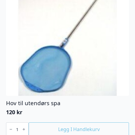
Hov til utendørs spa
120
kr
Hov
til
Legg I Handlekurv
utendørs