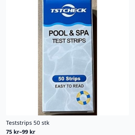
Teststrips 50 stk
75
kr
–
99
kr
Prisområde: