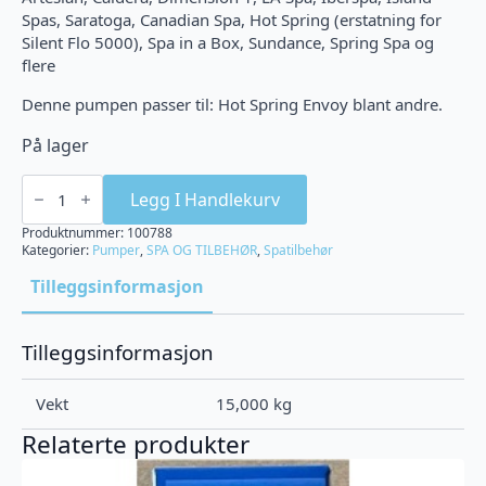
Spas, Saratoga, Canadian Spa, Hot Spring (erstatning for
Silent Flo 5000), Spa in a Box, Sundance, Spring Spa og
flere
Denne pumpen passer til: Hot Spring Envoy blant andre.
På lager
Laing
E10
Legg I Handlekurv
sirkulasjonspumpe
antall
Produktnummer:
100788
Kategorier:
Pumper
,
SPA OG TILBEHØR
,
Spatilbehør
Tilleggsinformasjon
Tilleggsinformasjon
Vekt
15,000 kg
Relaterte produkter