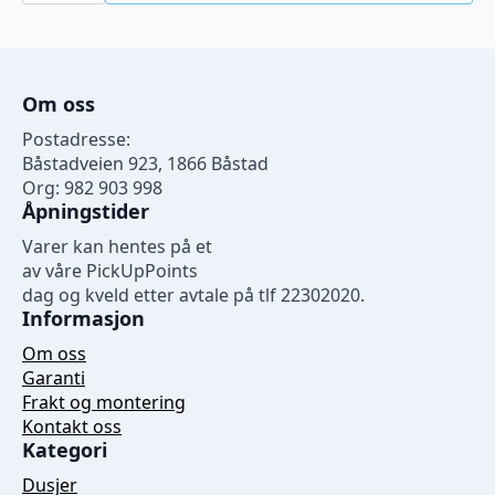
spa
antall
Om oss
Postadresse:
Båstadveien 923, 1866 Båstad
Org: 982 903 998
Åpningstider
Varer kan hentes på et
av våre PickUpPoints
dag og kveld etter avtale på tlf 22302020.
Informasjon
Om oss
Garanti
Frakt og montering
Kontakt oss
Kategori
Dusjer