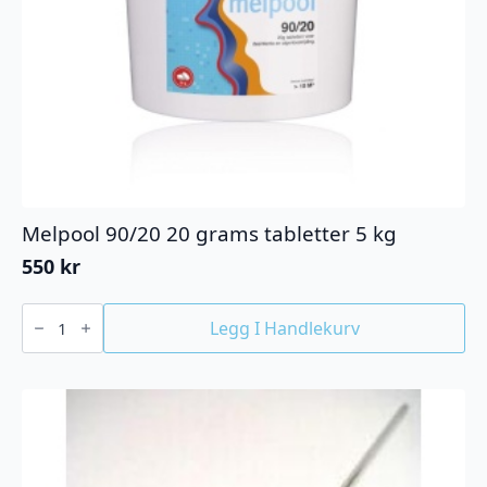
Melpool 90/20 20 grams tabletter 5 kg
550
kr
Melpool
90/20
Legg I Handlekurv
20
grams
tabletter
5
kg
antall