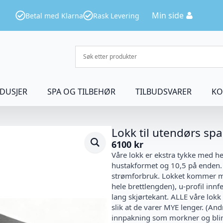
Min side
Betal med Klarna
Rask Levering
DUSJER
SPA OG TILBEHØR
TILBUDSVARER
KO
Lokk til utendørs sp
6100
kr
Våre lokk er ekstra tykke med he
hustakformet og 10,5 på enden. T
strømforbruk. Lokket kommer m
hele brettlengden), u-profil inn
lang skjørtekant. ALLE våre lo
slik at de varer MYE lenger. (A
innpakning som morkner og blir 