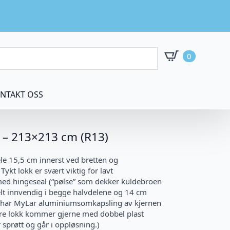
0
NTAKT OSS
a – 213×213 cm (R13)
le 15,5 cm innerst ved bretten og
ykt lokk er svært viktig for lavt
ed hingeseal (“pølse” som dekker kuldebroen
felt innvendig i begge halvdelene og 14 cm
kk har MyLar aluminiumsomkapsling av kjernen
ndre lokk kommer gjerne med dobbel plast
sprøtt og går i oppløsning.)