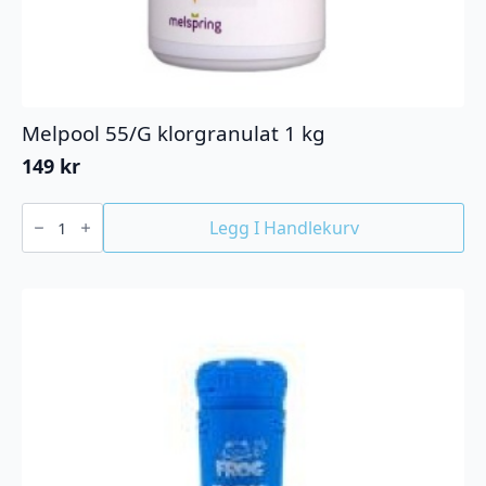
Melpool 55/G klorgranulat 1 kg
149
kr
Melpool
55/G
Legg I Handlekurv
klorgranulat
1
kg
antall