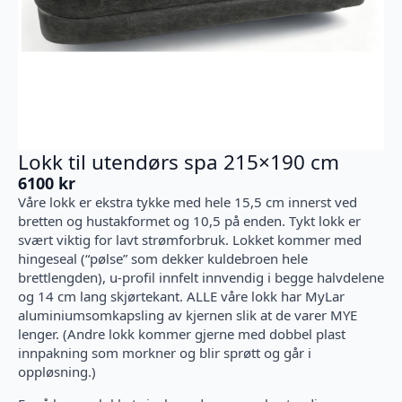
Lokk til utendørs spa 215×190 cm
6100
kr
Våre lokk er ekstra tykke med hele 15,5 cm innerst ved
bretten og hustakformet og 10,5 på enden. Tykt lokk er
svært viktig for lavt strømforbruk. Lokket kommer med
hingeseal (“pølse” som dekker kuldebroen hele
brettlengden), u-profil innfelt innvendig i begge halvdelene
og 14 cm lang skjørtekant. ALLE våre lokk har MyLar
aluminiumsomkapsling av kjernen slik at de varer MYE
lenger. (Andre lokk kommer gjerne med dobbel plast
innpakning som morkner og blir sprøtt og går i
oppløsning.)