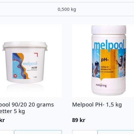
0,500 kg
pool 90/20 20 grams
Melpool PH- 1,5 kg
etter 5 kg
kr
89
kr
ool
Melpool