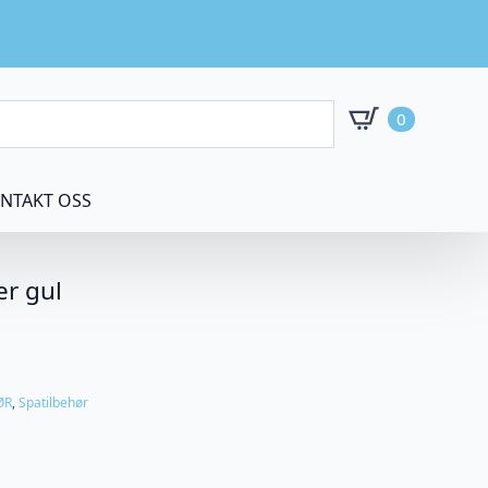
0
NTAKT OSS
er gul
ØR
,
Spatilbehør