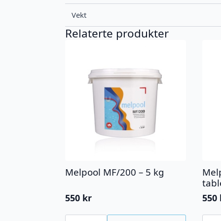
Vekt
Relaterte produkter
Melpool MF/200 – 5 kg
Mel
tabl
550
kr
550
Melpool
Melp