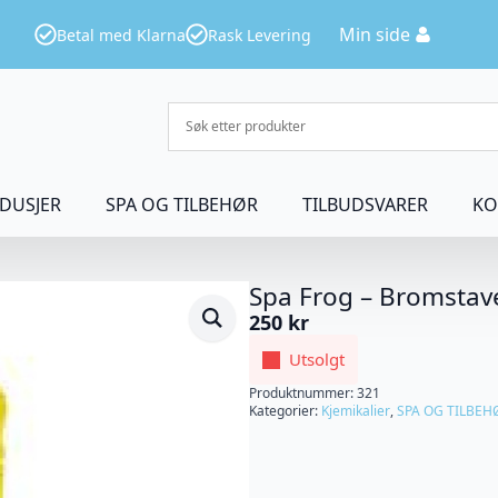
Min side
Betal med Klarna
Rask Levering
DUSJER
SPA OG TILBEHØR
TILBUDSVARER
KO
Spa Frog – Bromstav
250
kr
Utsolgt
Produktnummer:
321
Kategorier:
Kjemikalier
,
SPA OG TILBEH