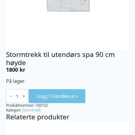
Stormtrekk til utendørs spa 90 cm
høyde
1800
kr
På lager
Stormtrekk
til
Legg I Handlekurv
utendørs
spa
Produktnummer:
100732
90
Kategori:
Stormtrekk
cm
Relaterte produkter
høyde
antall