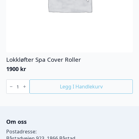
Lokkløfter Spa Cover Roller
1900
kr
Lokkløfter
Spa
Legg I Handlekurv
Cover
Roller
antall
Om oss
Postadresse:
Båstadveien 923, 1866 Båstad