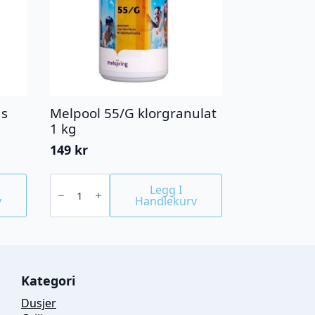
ms
Melpool 55/G klorgranulat
1 kg
149
kr
Melpool
55/G
Legg I
klorgranulat
v
Handlekurv
1
kg
antall
Kategori
Dusjer