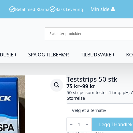
Min side
Betal med Klarna
Rask Levering
DUSJER
SPA OG TILBEHØR
TILBUDSVARER
KO
Teststrips 50 stk
75
kr
–
99
kr
Prisområde:
50 strips som tester 4 ting: pH,
75 kr
Størrelse
til
99 kr
Teststrips
50
Legg I Handlek
stk
antall