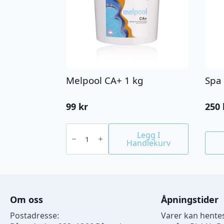
Melpool CA+ 1 kg
Spa
99
kr
250
Melpool
CA+
Legg I
1
Handlekurv
kg
antall
Om oss
Åpningstider
Postadresse:
Varer kan hentes