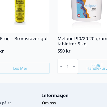
 Frog – Bromstaver gul
Melpool 90/20 20 gra
tabletter 5 kg
kr
550
kr
Melpool
90/20
Legg I
20
Les Mer
Handlekur
grams
tabletter
5
kg
antall
Informasjon
 på et
Om oss