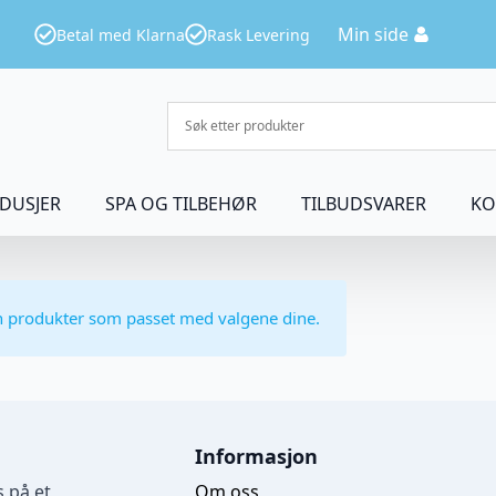
Min side
Betal med Klarna
Rask Levering
DUSJER
SPA OG TILBEHØR
TILBUDSVARER
KO
n produkter som passet med valgene dine.
Informasjon
 på et
Om oss