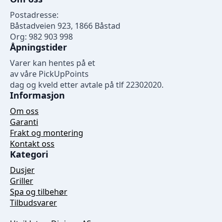
Postadresse:
Båstadveien 923, 1866 Båstad
Org: 982 903 998
Åpningstider
Varer kan hentes på et
av våre PickUpPoints
dag og kveld etter avtale på tlf 22302020.
Informasjon
Om oss
Garanti
Frakt og montering
Kontakt oss
Kategori
Dusjer
Griller
Spa og tilbehør
Tilbudsvarer