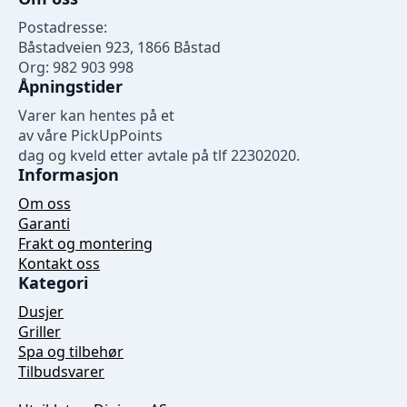
Postadresse:
Båstadveien 923, 1866 Båstad
Org: 982 903 998
Åpningstider
Varer kan hentes på et
av våre PickUpPoints
dag og kveld etter avtale på tlf 22302020.
Informasjon
Om oss
Garanti
Frakt og montering
Kontakt oss
Kategori
Dusjer
Griller
Spa og tilbehør
Tilbudsvarer