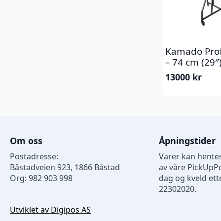
Kamado Proff 
– 74 cm (29″
13000
kr
Om oss
Åpningstider
Postadresse:
Varer kan hentes
Båstadveien 923, 1866 Båstad
av våre PickUpP
Org: 982 903 998
dag og kveld ette
22302020.
Utviklet av Digipos AS