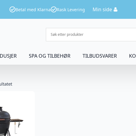
Min side
Betal med Klarna
Rask Levering
DUSJER
SPA OG TILBEHØR
TILBUDSVARER
KO
ultatet