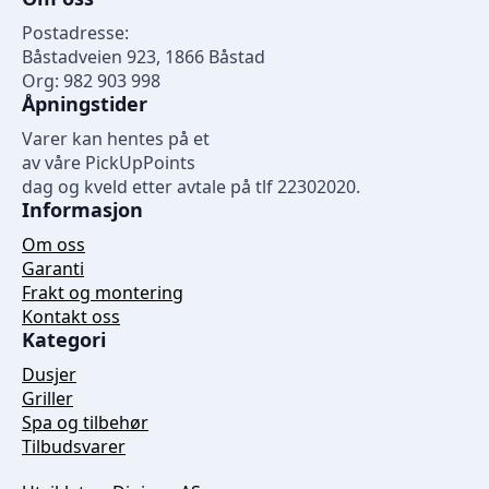
Postadresse:
Båstadveien 923, 1866 Båstad
Org: 982 903 998
Åpningstider
Varer kan hentes på et
av våre PickUpPoints
dag og kveld etter avtale på tlf 22302020.
Informasjon
Om oss
Garanti
Frakt og montering
Kontakt oss
Kategori
Dusjer
Griller
Spa og tilbehør
Tilbudsvarer