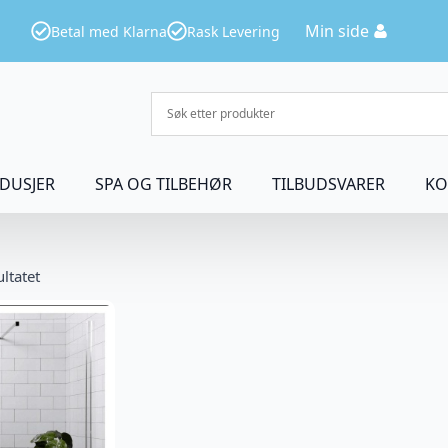
Min side
Betal med Klarna
Rask Levering
DUSJER
SPA OG TILBEHØR
TILBUDSVARER
KO
ultatet