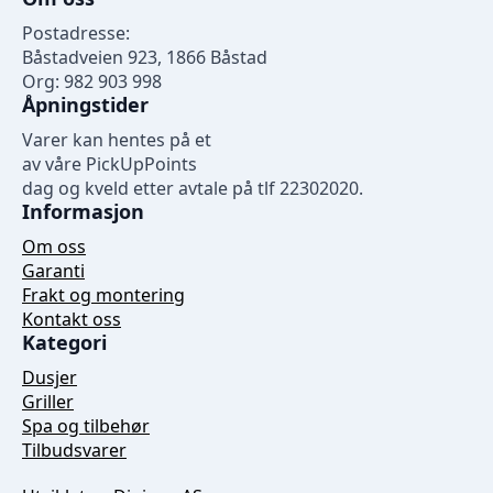
Postadresse:
Båstadveien 923, 1866 Båstad
Org: 982 903 998
Åpningstider
Varer kan hentes på et
av våre PickUpPoints
dag og kveld etter avtale på tlf 22302020.
Informasjon
Om oss
Garanti
Frakt og montering
Kontakt oss
Kategori
Dusjer
Griller
Spa og tilbehør
Tilbudsvarer