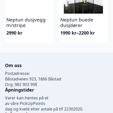
Neptun dusjvegg
Neptun buede
m/stripe
dusjdører
2990
kr
1990
kr
–
2200
kr
Prisområde:
1990 kr
til
2200 kr
Om oss
Postadresse:
Båstadveien 923, 1866 Båstad
Org: 982 903 998
Åpningstider
Varer kan hentes på et
av våre PickUpPoints
dag og kveld etter avtale på tlf 22302020.