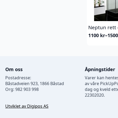
Neptun rett
1100
kr
–
150
Prisområde:
1100 kr
til
1500 kr
Om oss
Åpningstider
Postadresse:
Varer kan hentes
Båstadveien 923, 1866 Båstad
av våre PickUpP
Org: 982 903 998
dag og kveld ette
22302020.
Utviklet av Digipos AS