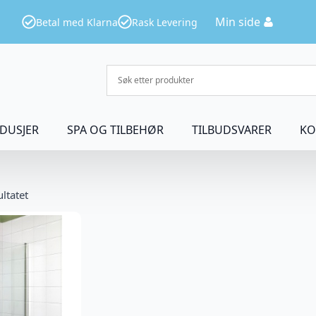
Min side
Betal med Klarna
Rask Levering
DUSJER
SPA OG TILBEHØR
TILBUDSVARER
KO
ultatet