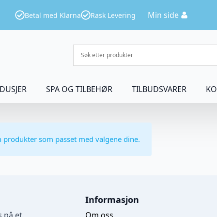
Min side
Betal med Klarna
Rask Levering
DUSJER
SPA OG TILBEHØR
TILBUDSVARER
KO
n produkter som passet med valgene dine.
Informasjon
 på et
Om oss