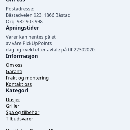
Postadresse:
Båstadveien 923, 1866 Båstad
Org: 982 903 998
Åpningstider
Varer kan hentes på et
av våre PickUpPoints
dag og kveld etter avtale på tlf 22302020.
Informasjon
Om oss
Garanti
Frakt og montering
Kontakt oss
Kategori
Dusjer
Griller
Spa og tilbehør
Tilbudsvarer