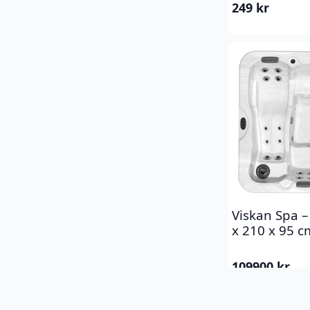
249
kr
Viskan Spa –
x 210 x 95 c
109900
kr