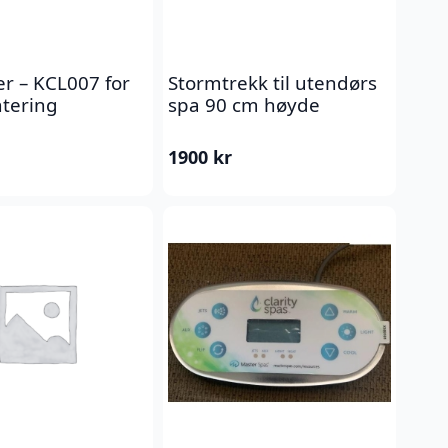
er – KCL007 for
Stormtrekk til utendørs
tering
spa 90 cm høyde
1900
kr