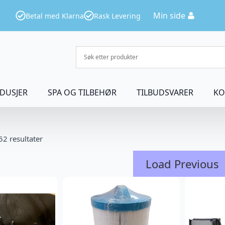
Min side
Betal med Klarna
Rask Levering
DUSJER
SPA OG TILBEHØR
TILBUDSVARER
KO
52 resultater
Load Previous