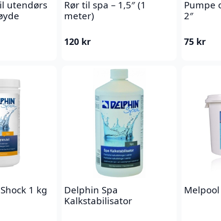
il utendørs
Rør til spa – 1,5″ (1
Pumpe o
øyde
meter)
2″
120
kr
75
kr
 Shock 1 kg
Delphin Spa
Melpool
Kalkstabilisator