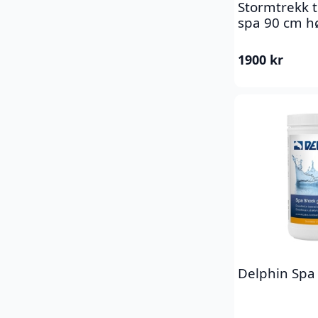
Stormtrekk t
spa 90 cm h
1900
kr
Delphin Spa