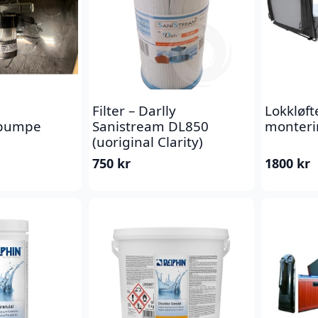
Filter – Darlly
Lokkløft
spumpe
Sanistream DL850
monteri
(uoriginal Clarity)
750
kr
1800
kr