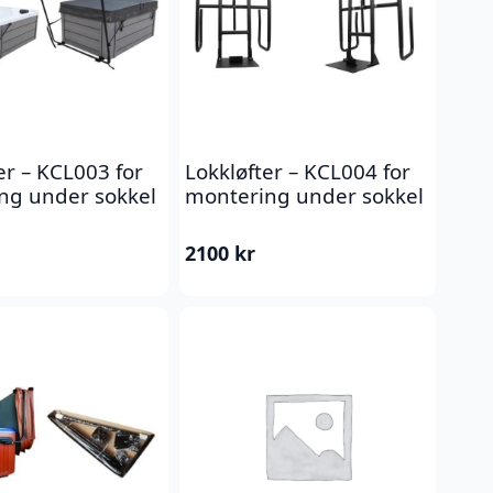
er – KCL003 for
Lokkløfter – KCL004 for
ng under sokkel
montering under sokkel
2100
kr