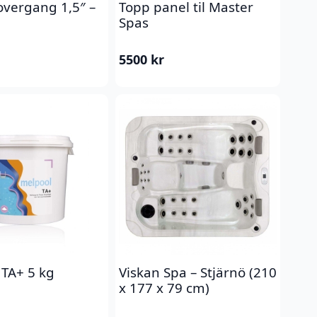
vergang 1,5″ –
Topp panel til Master
Spas
5500
kr
 TA+ 5 kg
Viskan Spa – Stjärnö (210
x 177 x 79 cm)