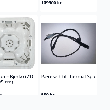
109900
kr
pa – Björkö (210
Pæresett til Thermal Spa
95 cm)
r
530
kr