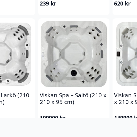
239
kr
620
kr
 Larkö (210
Viskan Spa – Saltö (210 x
Viskan S
m)
210 x 95 cm)
x 210 x 
109900
kr
149900
k