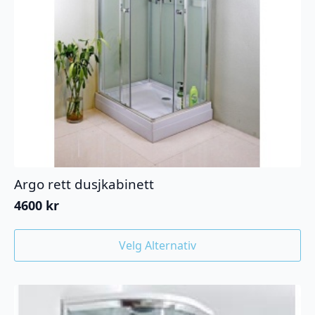
Argo rett dusjkabinett
4600
kr
Dette
Velg Alternativ
produktet
har
flere
varianter.
Alternativene