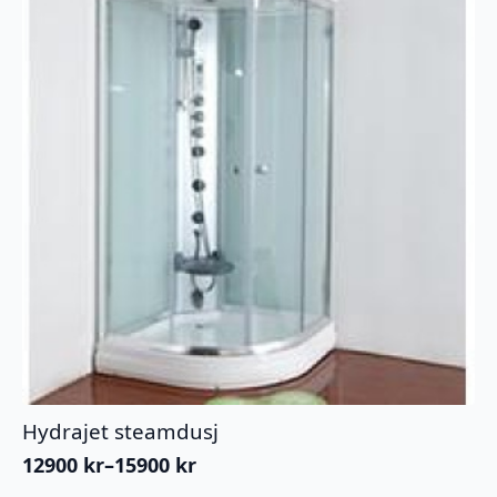
kan
velges
på
produktsiden
Hydrajet steamdusj
12900
kr
–
15900
kr
Prisområde: