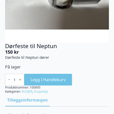
Dørfeste til Neptun
150
kr
Dørfeste til Neptun dører
På lager
Dørfeste
til
Legg I Handlekurv
Neptun
antall
Produktnummer:
100695
Kategorier:
DUSJER
,
Dusjutstyr
Tilleggsinformasjon