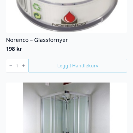
Norenco – Glassfornyer
198
kr
Norenco
-
Legg I Handlekurv
Glassfornyer
antall