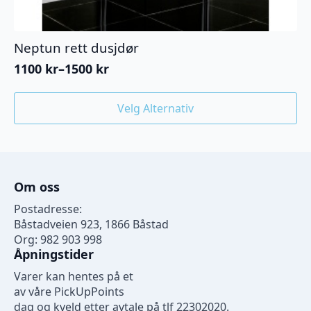
Neptun rett dusjdør
1100
kr
–
1500
kr
Prisområde:
1100 kr
Dette
til
Velg Alternativ
produktet
1500 kr
har
flere
varianter.
Alternativene
Om oss
kan
velges
Postadresse:
på
Båstadveien 923, 1866 Båstad
produktsiden
Org: 982 903 998
Åpningstider
Varer kan hentes på et
av våre PickUpPoints
dag og kveld etter avtale på tlf 22302020.