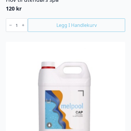
120
kr
Hov
til
Legg I Handlekurv
utendørs
spa
antall