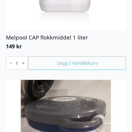
Melpool CAP flokkmiddel 1 liter
149
kr
Melpool
CAP
Legg I Handlekurv
flokkmiddel
1
liter
antall