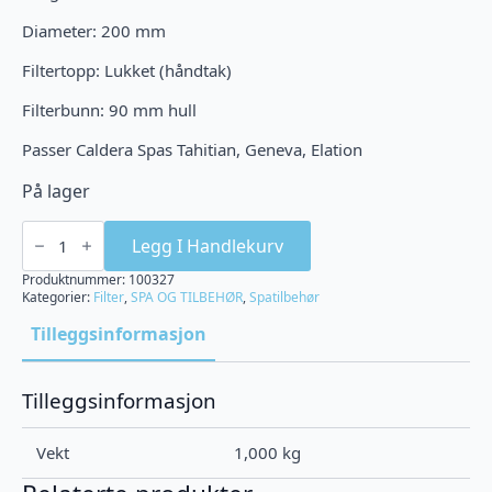
Diameter: 200 mm
Filtertopp: Lukket (håndtak)
Filterbunn: 90 mm hull
Passer Caldera Spas Tahitian, Geneva, Elation
På lager
Filter
-
Legg I Handlekurv
Darlly
SC775
Produktnummer:
100327
antall
Kategorier:
Filter
,
SPA OG TILBEHØR
,
Spatilbehør
Tilleggsinformasjon
Tilleggsinformasjon
Vekt
1,000 kg