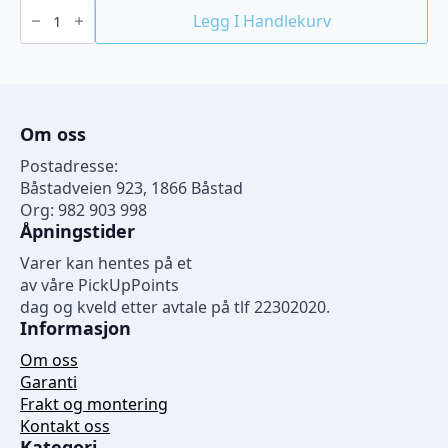
Melpool
90/20
Legg I Handlekurv
20
grams
tabletter
5
kg
antall
Om oss
Postadresse:
Båstadveien 923, 1866 Båstad
Org: 982 903 998
Åpningstider
Varer kan hentes på et
av våre PickUpPoints
dag og kveld etter avtale på tlf 22302020.
Informasjon
Om oss
Garanti
Frakt og montering
Kontakt oss
Kategori