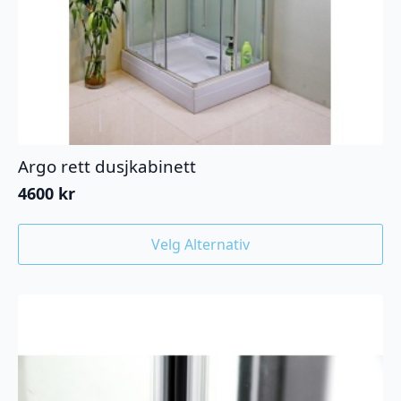
Argo rett dusjkabinett
4600
kr
Dette
Velg Alternativ
produktet
har
flere
varianter.
Alternativene
kan
velges
på