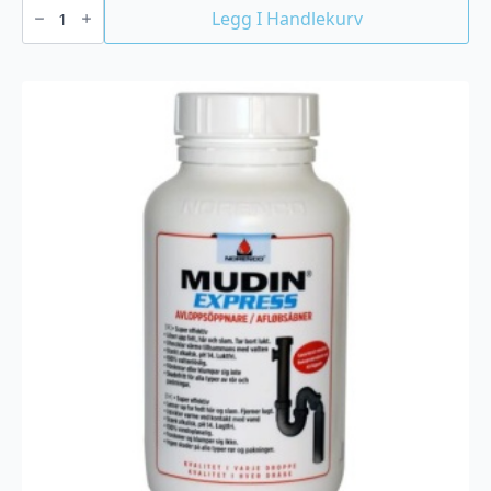
Norenco
-
Legg I Handlekurv
Glassfornyer
antall