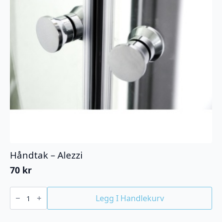
produktsiden
Håndtak – Alezzi
70
kr
Håndtak
-
Legg I Handlekurv
Alezzi
antall